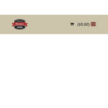
(
$
0.00
)